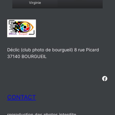
Virginie
Déclic (club photo de bourgueil) 8 rue Picard
37140 BOURGUEIL
Fac
CONTACT
reproduction des photos interdite