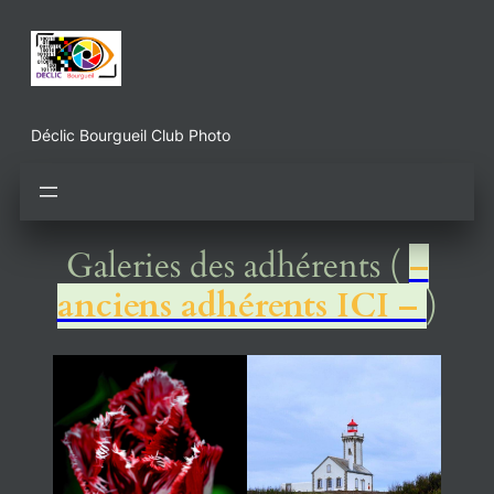
Aller
au
contenu
Déclic Bourgueil Club Photo
Galeries des adhérents (
–
anciens adhérents ICI –
)