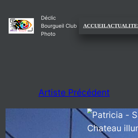
Aller
Déclic
au
Bourgueil Club
ACCUEIL
ACTUALITE
contenu
Photo
Artiste Précédent