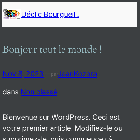
Aller
Déclic Bourgueil .
au
contenu
Bonjour tout le monde !
Nov 8, 2023
—
JeanKozera
par
dans
Non classé
Bienvenue sur WordPress. Ceci est
votre premier article. Modifiez-le ou
supprimez-le, puis commencez à