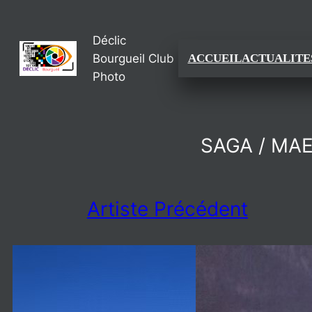
Aller
Déclic
au
Bourgueil Club
ACCUEIL
ACTUALITE
contenu
Photo
SAGA / MAE
Artiste Précédent