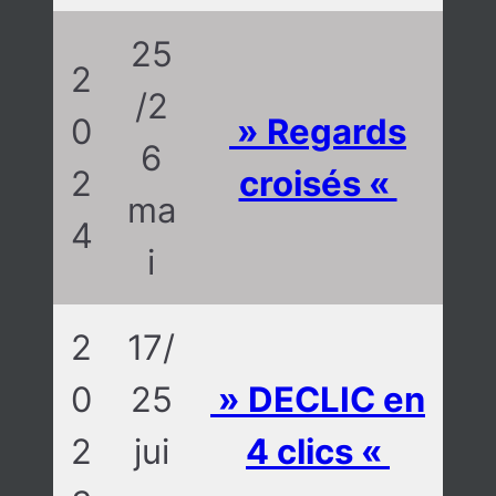
25
2
/2
0
» Regards
6
2
croisés «
ma
4
i
2
17/
0
25
» DECLIC en
2
jui
4 clics «