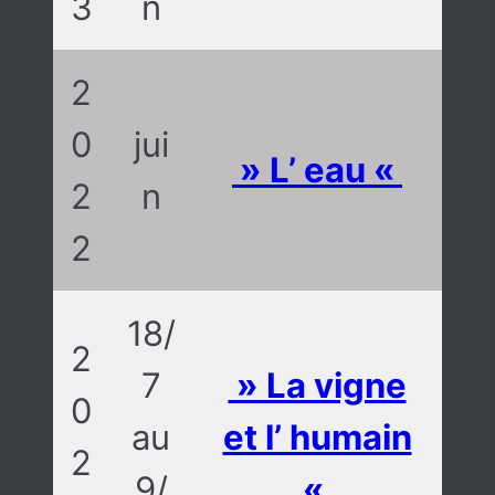
3
n
2
0
jui
» L’ eau «
2
n
2
18/
2
7
» La vigne
0
au
et l’ humain
2
9/
«