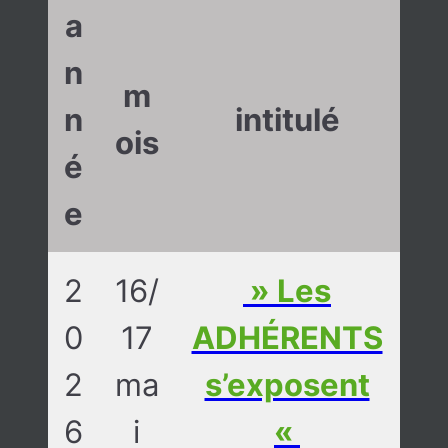
a
n
m
n
intitulé
ois
é
e
2
16/
» Les
0
17
ADHÉRENTS
2
ma
s’exposent
6
i
«