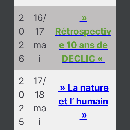
2
16/
»
0
17
Rétrospectiv
2
ma
e 10 ans de
6
i
DECLIC «
2
17/
» La nature
0
18
et l’ humain
2
ma
»
5
i