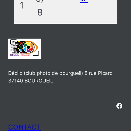
1
8
Déclic (club photo de bourgueil) 8 rue Picard
37140 BOURGUEIL
Fac
CONTACT