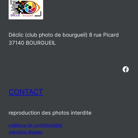
Déclic (club photo de bourgueil) 8 rue Picard
37140 BOURGUEIL
Fac
CONTACT
reproduction des photos interdite
:
politique de confidentialité
:
03.03.06_2024_07_portraits_de_mod
mentions légales